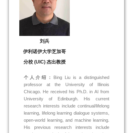
刘兵
伊利诺伊大学芝加哥
分校 (UIC) 杰出教授
个人介绍：
Bing Liu is a distinguished
professor at the University of Illinois
Chicago. He received his Ph.D. in AI from
University of Edinburgh. His current
research interests include continual/lifelong
learning, lifelong learning dialogue systems,
open-world learning, and machine learning.
His previous research interests include